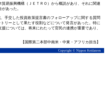
本貿易振興機構（ＪＥＴＲＯ）から概説があり、それに関連
告があった。
成、手交した投資政策提言書のフォローアップに関する質問
ントリーとして果たす役割などについて発言があった。特に
支援については、将来にわたって官民の連携が重要であり、
【国際第二本部中南米・中東・アフリカ担当】
Copyright © Nippon Keidanren