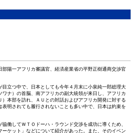
田部陽一アフリカ審議官、経済産業省の平野正樹通商交渉官
が目立つ中で、日本としても今年４月末に小泉純一郎総理大
ツワナ）の首脳、南アフリカの副大統領が来日し、アフリカ
Ｕ）本部を訪れ、ＡＵとの対話およびアフリカ開発に対する
は表明されても履行されないことも多い中で、日本は約束を
が協働してＷＴＯドーハ・ラウンド交渉を成功に導くため、
マーケット」などについて紹介があった。また、そのイベン