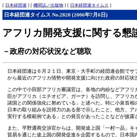
[
日本経団連
] [
機関誌／出版物
] [
日本経団連タイムス
]
日本経団連タイムス No.2820 (2006年7月6日)
アフリカ開発支援に関する懇
－政府の対応状況など聴取
日本経団連は６月２１日、東京・大手町の経団連会館でサ
から最近のアフリカ情勢や開発支援に向けた政府の対応状
この中で小田部アフリカ審議官は、各地の内紛などアフリ
臣がアフリカ（エチオピア、ガーナ）を訪問し、アフリカ
諸国との関係強化に努めている」と述べた。特に小泉首相
日本の取り組みを説得力のある形で示したこと、他方、ア
実行する模範例である」との発言があったことなどが披露
また、平野通商交渉官からは、開発途上国「一村一品」キ
貿易を通じた途上国の開発促進を企図するもので、日本国