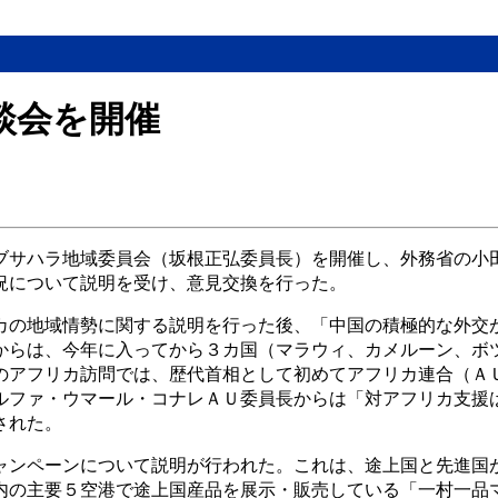
談会を開催
ブサハラ地域委員会（坂根正弘委員長）を開催し、外務省の小
況について説明を受け、意見交換を行った。
カの地域情勢に関する説明を行った後、「中国の積極的な外交
からは、今年に入ってから３カ国（マラウィ、カメルーン、ボ
のアフリカ訪問では、歴代首相として初めてアフリカ連合（Ａ
ルファ・ウマール・コナレＡＵ委員長からは「対アフリカ支援
された。
ャンペーンについて説明が行われた。これは、途上国と先進国
内の主要５空港で途上国産品を展示・販売している「一村一品