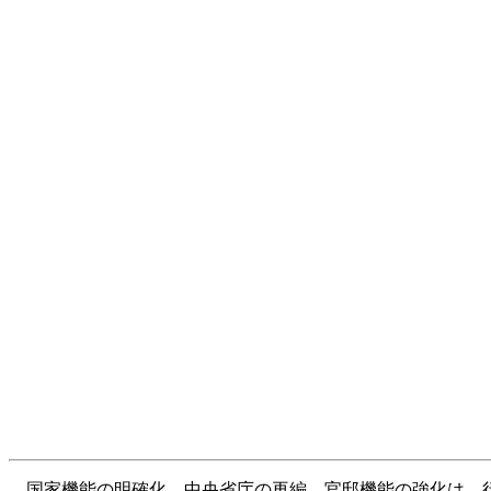
国家機能の明確化、中央省庁の再編、官邸機能の強化は、行