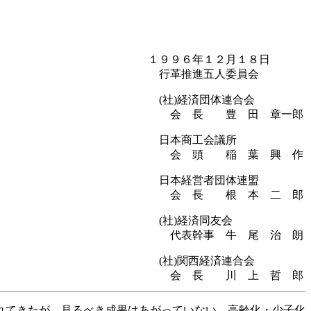
１９９６年１２月１８日
行革推進五人委員会
(社)経済団体連合会
会 長 豊 田 章一郎
日本商工会議所
会 頭 稲 葉 興 作
日本経営者団体連盟
会 長 根 本 二 郎
(社)経済同友会
代表幹事 牛 尾 治 朗
(社)関西経済連合会
会 長 川 上 哲 郎
れてきたが、見るべき成果はあがっていない。高齢化・少子化