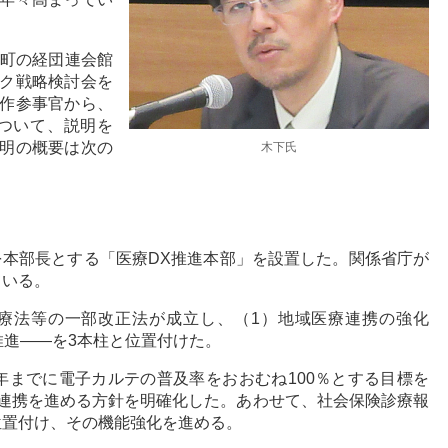
手町の経団連会館
ク戦略検討会を
作参事官から、
ついて、説明を
明の概要は次の
木下氏
臣を本部長とする「医療DX推進本部」を設置した。関係省庁が
ている。
医療法等の一部改正法が成立し、（1）地域医療連携の強化
推進――を3本柱と位置付けた。
年までに電子カルテの普及率をおおむね100％とする目標を
連携を進める方針を明確化した。あわせて、社会保険診療報
位置付け、その機能強化を進める。