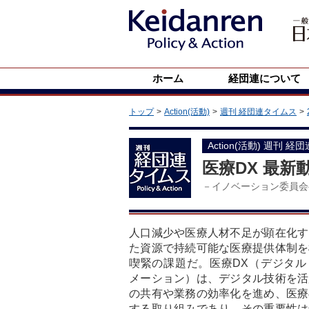
ホーム
経団連について
トップ
Action(活動)
週刊 経団連タイムス
Action(活動) 週刊 経
医療DX 最新
－イノベーション委員会
人口減少や医療人材不足が顕在化す
た資源で持続可能な医療提供体制を
喫緊の課題だ。医療DX（デジタル
メーション）は、デジタル技術を活
の共有や業務の効率化を進め、医療
する取り組みであり、その重要性は