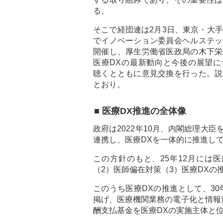
る。
そこで経団連は2月3日、東京・大
でイノベーション委員会ヘルステッ
開催し、厚生労働省医政局の木下栄
医療DXの最新動向と今後の展望に
聴くとともに意見交換を行った。説
とおり。
■ 医療DX推進の全体像
政府は2022年10月、内閣総理大
連携し、医療DXを一体的に推進し
この方針のもと、25年12月には
（2）医師偏在対策（3）医療DXの
このうち医療DXの推進として、30
掲げ、医療機関業務の電子化と情報
酬支払基金を医療DXの実施主体と