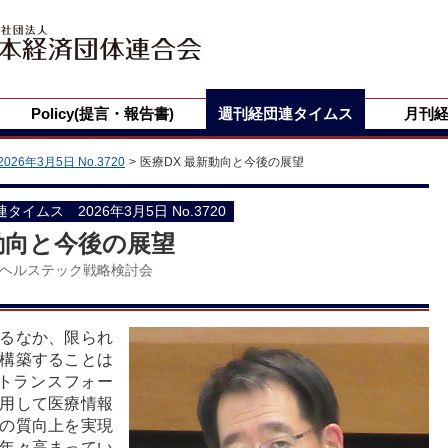
Policy(提言・報告書)
週刊経団連タイムス
月刊
2026年3月5日 No.3720
医療DX 最新動向と今後の展望
団連タイムス 2026年3月5日 No.3720
動向と今後の展望
ヘルステック戦略検討会
るなか、限られ
構築することは
トランスフォー
用して医療情報
の質向上を実現
年々高まってい