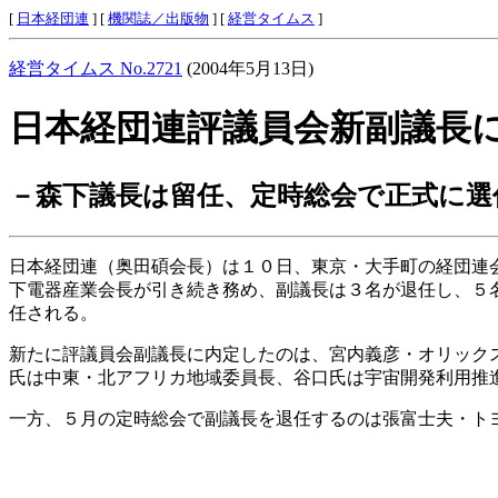
[
日本経団連
] [
機関誌／出版物
] [
経営タイムス
]
経営タイムス No.2721
(2004年5月13日)
日本経団連評議員会新副議長
－森下議長は留任、定時総会で正式に選
日本経団連（奥田碩会長）は１０日、東京・大手町の経団連
下電器産業会長が引き続き務め、副議長は３名が退任し、５
任される。
新たに評議員会副議長に内定したのは、宮内義彦・オリック
氏は中東・北アフリカ地域委員長、谷口氏は宇宙開発利用推
一方、５月の定時総会で副議長を退任するのは張富士夫・ト