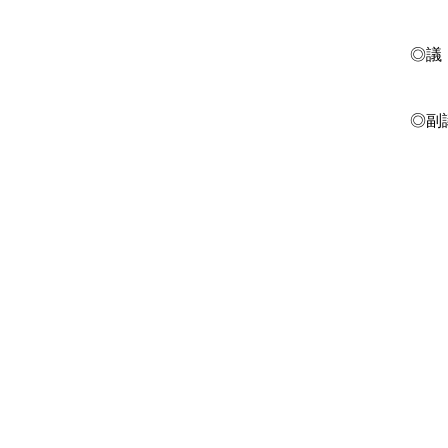
◎議
◎副