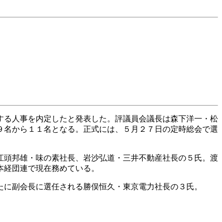
する人事を内定したと発表した。評議員会議長は森下洋一・松
９名から１１名となる。正式には、５月２７日の定時総会で選
江頭邦雄・味の素社長、岩沙弘道・三井不動産社長の５氏。渡
本経団連で現在務めている。
たに副会長に選任される勝俣恒久・東京電力社長の３氏。