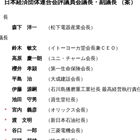
日本経済団体連合会評議員会議長・副議長 （案）
 長
森下 洋一
（松下電器産業会長）
議長
鈴木 敏文
（イトーヨーカ堂会長兼ＣＥＯ）
高原 慶一朗
（ユニ・チャーム会長）
櫻井 孝頴
（第一生命保険会長）
平島 治
（大成建設会長）
伊藤 源嗣
（石川島播磨重工業社長 最高経営執行責
池田 守男
（資生堂社長）
＊
宮内 義彦
（オリックス会長）
＊
渡 文明
（新日本石油社長）
＊
谷口 一郎
（三菱電機会長）