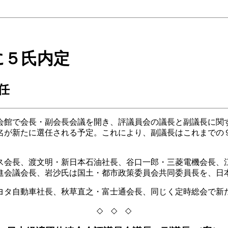
に５氏内定
任
会館で会長・副会長会議を開き、評議員会の議長と副議長に関
名が新たに選任される予定。これにより、副議長はこれまでの
ス会長、渡文明・新日本石油社長、谷口一郎・三菱電機会長、
進会議会長、岩沙氏は国土・都市政策委員会共同委員長を、日
ヨタ自動車社長、秋草直之・富士通会長、同じく定時総会で新
◇ ◇ ◇