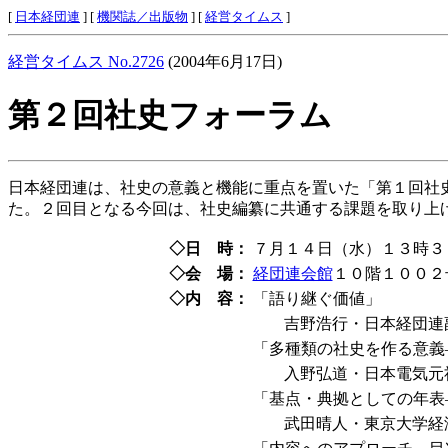
[
日本経団連
] [
機関誌／出版物
] [
経営タイムス
]
経営タイムス No.2726
(2004年6月17日)
第２回社史フォーラム
日本経団連は、社史の意義と機能に重点を置いた
「第１回社
た。２回目となる今回は、社史編纂に共通する課題を取り上
◇日 時：
７月１４日（水）１３時３
◇会 場：
経団連会館
１０階１００２
◇内 容：
「語り継ぐ価値」
吉野浩行・日本経団連
「多種類の社史を作る意義
入野弘道・日本電気元
「基点・典拠としての年表
武田晴人・東京大学経