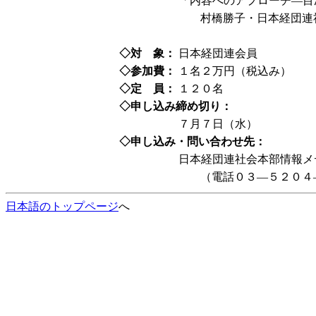
「内容へのアプローチ―目
村橋勝子・日本経団連
◇対 象：
日本経団連会員
◇参加費：
１名２万円（税込み）
◇定 員：
１２０名
◇申し込み締め切り：
７月７日（水）
◇申し込み・問い合わせ先：
日本経団連社会本部情報メ
（電話０３―５２０４
日本語のトップページ
へ