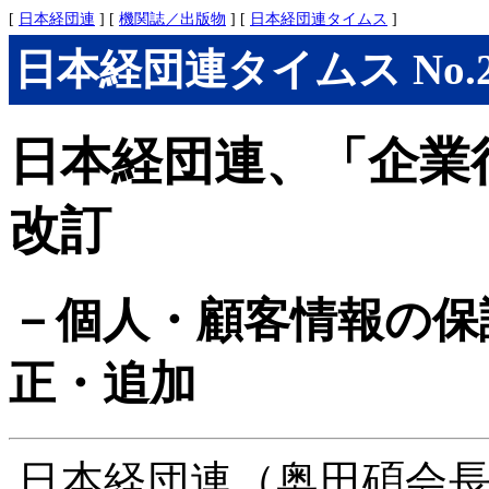
[
日本経団連
] [
機関誌／出版物
] [
日本経団連タイムス
]
日本経団連タイムス No.272
日本経団連、「企業
改訂
－個人・顧客情報の保
正・追加
日本経団連（奥田碩会