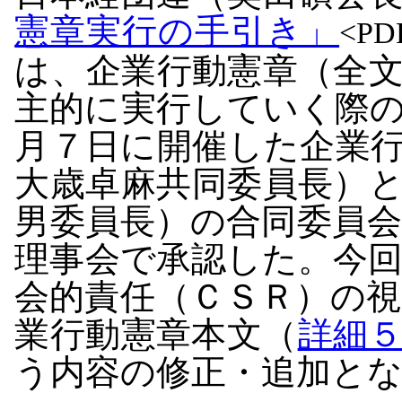
憲章実行の手引き」
<PD
は、企業行動憲章（全
主的に実行していく際
月７日に開催した企業
大歳卓麻共同委員長）
男委員長）の合同委員
理事会で承認した。今
会的責任（ＣＳＲ）の
業行動憲章本文（
詳細
う内容の修正・追加と