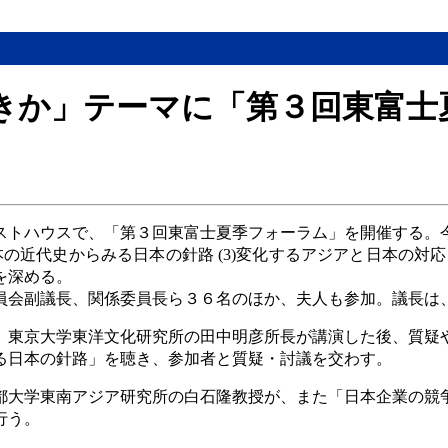
きか」テーマに「第３回東富士
ストハウスで、「第３回東富士夏季フォーラム」を開催する。
日本の近代史からみる日本の針路 (3)変化するアジアと日本の対
を深める。
員会副議長、関係委員長ら３６名のほか、夫人も参加。議長は
、東京大学東洋文化研究所の田中明彦所長が講演した後、質疑
る日本の針路」を聴き、参加者と質疑・討議を交わす。
都大学東南アジア研究所の白石隆教授が、また「日本企業の競
行う。