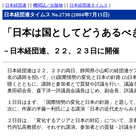
[
日本経団連
] [
機関誌／出版物
] [
日本経団連タイムス
]
日本経団連タイムス No.2730 (2004年7月15日)
「日本は国としてどうあるべ
－日本経団連、２２、２３日に開催
日本経団連は２２、２３の両日、静岡県小山町の経団連ゲ
名の講師を招いて、(1)国際情勢の変化と日本の針路 (2)
聴くとともに、講師と参加者とで質疑や討議を行い、議論
奥田碩会長、森下洋一評議員会議長はじめ、副会長、評議
１日目はまず、「国際情勢の変化と日本の針路」と題して
次に、作家の半藤一利氏による講演「日本の近代史からみ
２日目は、「変化するアジアと日本の対応」について、京
竹内弘高教授が、それぞれ講演。参加者との質疑・討議を