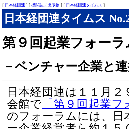
[
日本経団連
] [
機関誌／出版物
] [
日本経団連タイムス
]
日本経団連タイムス No.274
第９回起業フォーラ
－ベンチャー企業と連
日本経団連は１１月２
会館で
「第９回起業フ
のフォーラムには、日
ー企業経営者ら約１５