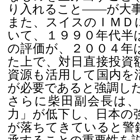
り入れること――が大
また、スイスのＩＭＤ
いて、１９９０年代半
の評価が、２００４年
た上で、対日直接投資
資源も活用して国内を
が必要であると強調し
さらに柴田副会長は、
力」が低下し、日本の
が落ちてきていると警