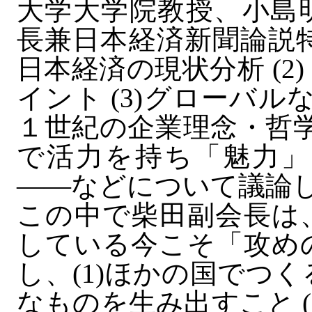
大学大学院教授、小島
長兼日本経済新聞論説特
日本経済の現状分析 (
イント (3)グローバル
１世紀の企業理念・哲学
で活力を持ち「魅力」
――などについて議論
この中で柴田副会長は
している今こそ「攻め
し、(1)ほかの国でつ
なものを生み出すこと 