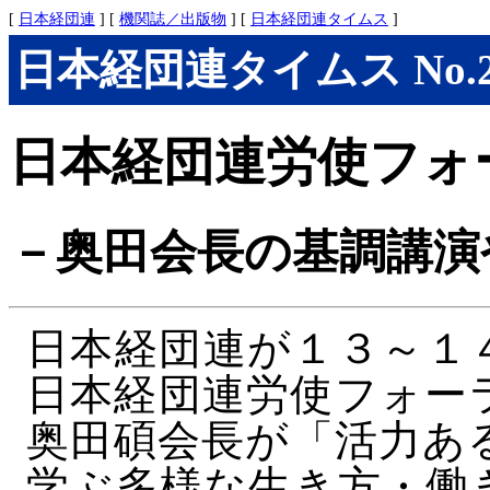
[
日本経団連
] [
機関誌／出版物
] [
日本経団連タイムス
]
日本経団連タイムス No.275
日本経団連労使フォ
－奥田会長の基調講演
日本経団連が１３～１
日本経団連労使フォー
奥田碩会長が「活力あ
学ぶ多様な生き方・働