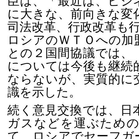
臣は、「最近は、ビジ
に大きな、前向きな変
司法改革、行政改革も
ロシアのＷＴＯへの加
との２国間協議では、
については今後も継続
ならないが、実質的に
識を示した。
続く意見交換では、日
ガスなどを運ぶための
て、ロシアでセーフガ