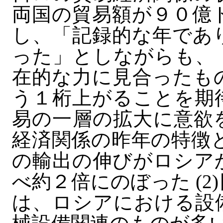
両国の貿易額が９０億
し、「記録的な年であ
った」としながらも、
在的な力に見合ったも
う１桁上がることを期
易の一層の拡大に意欲
経済関係の昨年の特徴と
の輸出の伸びがロシア
べ約２倍にのぼった (
は、ロシアにおける設