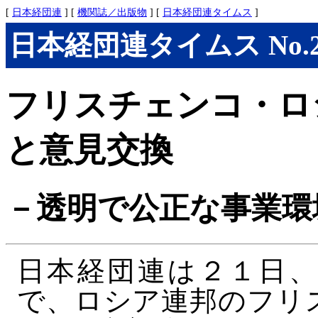
[
日本経団連
] [
機関誌／出版物
] [
日本経団連タイムス
]
日本経団連タイムス No.276
フリスチェンコ・ロ
と意見交換
－透明で公正な事業環
日本経団連は２１日、
で、ロシア連邦のフリ