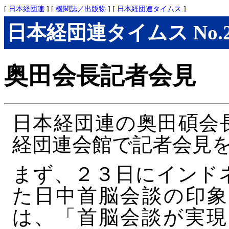
[
日本経団連
] [
機関誌／出版物
] [
日本経団連タイムス
]
日本経団連タイムス No.276
奥田会長記者会見
日本経団連の奥田碩会
経団連会館で記者会見
まず、２３日にインド
た日中首脳会談の印象
は、「首脳会談が実現