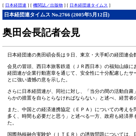
[
日本経団連
] [
機関誌／出版物
] [
日本経団連タイムス
]
日本経団連タイムス No.2766 (2005年5月12日)
奥田会長記者会見
日本経団連の奥田碩会長は９日、東京・大手町の経団連会
会見の冒頭、西日本旅客鉄道（ＪＲ西日本）の福知山線に
経団連が企業行動憲章を通じて、安全性に十分配慮したサ
とに強い遺憾の意を示した。
さらに日本経団連が、同社に対し、「当分の間の活動自粛
らかの措置を自らとらなければならない」と述べ、経営者
また、中国との経済連携協定（ＥＰＡ）についての考えを
多く、時間も必要だと思う」と述べる一方、政府も経済界
た。
国際熱核融合実験炉（ＩＴＥＲ）の誘致問題については、