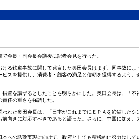
館で会長・副会長会議後に記者会見を行った。
おける鉄道事故に関して発言した奥田会長はまず、同事故によ
ービスを提供し、消費者・顧客の満足と信頼を獲得するよう、
」措置を講ずるとしたことを明らかにした。奥田会長は、「不
の責任の重さを強調した。
問われた奥田会長は、「日本がこれまでにＥＰＡを締結したシ
も前向きに対応すべきであると語った。さらに、中国に加え、
日本への誘致実現に向けて、政府としても積極的に努力はして