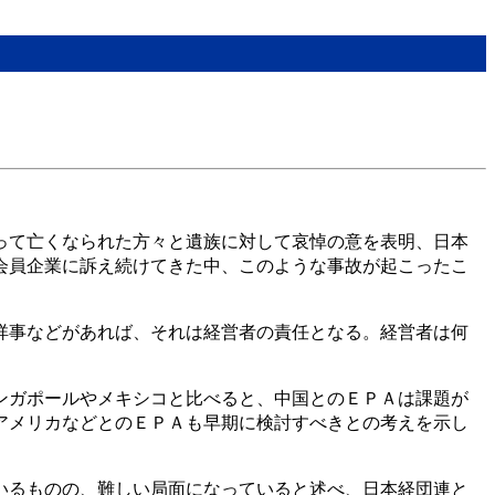
って亡くなられた方々と遺族に対して哀悼の意を表明、日本
会員企業に訴え続けてきた中、このような事故が起こったこ
祥事などがあれば、それは経営者の責任となる。経営者は何
ンガポールやメキシコと比べると、中国とのＥＰＡは課題が
アメリカなどとのＥＰＡも早期に検討すべきとの考えを示し
いるものの、難しい局面になっていると述べ、日本経団連と