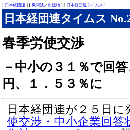
[
日本経団連
] [
機関誌／出版物
] [
日本経団連タイムス
]
日本経団連タイムス No.276
春季労使交渉
－中小の３１％で回答
円、１．５３％に
日本経団連が２５日に
使交渉・中小企業回答