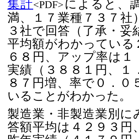
集計
によると、
<PDF>
満、１７業種７３７社
３社で回答（了承・妥
平均額がわかっている
６８円、アップ率は１
実績（３８８１円、１
８７円増、率で０．０
いることがわかった。
製造業・非製造業別に
答額平均は４２９３円