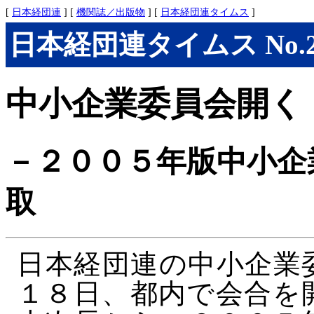
[
日本経団連
] [
機関誌／出版物
] [
日本経団連タイムス
]
日本経団連タイムス No.276
中小企業委員会開く
－２００５年版中小企
取
日本経団連の中小企業
１８日、都内で会合を