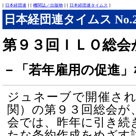
[
日本経団連
] [
機関誌／出版物
] [
日本経団連タイムス
]
日本経団連タイムス No.277
第９３回ＩＬＯ総会
－「若年雇用の促進」
ジュネーブで開催され
関）の第９３回総会が
会では、昨年に引き続
たな条約作成をめざす