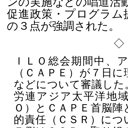
ンの実施などの唱道活動
促進政策・プログラム
の３点が強調された。
◇
ＩＬＯ総会期間中、
（ＣＡＰＥ）が７日に
などについて審議した
労連アジア太平洋地
Ｏ）とＣＡＰＥ首脳陣
的責任（ＣＳＲ）につ