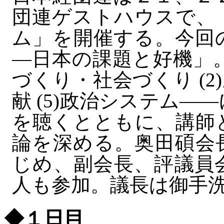
団連ゲストハウスで、
ム」を開催する。今回
―日本の課題と好機」。
づくり・社会づくり (2)歴
献 (5)政治システム
を聴くとともに、講師
論を深める。奥田碩会
じめ、副会長、評議員
人も参加。議長は御手
◆１日目