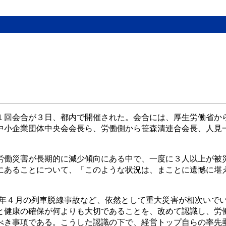
く
１回会合が３日、都内で開催された。会合には、厚生労働省か
中小企業団体中央会会長ら、労働側から笹森清連合会長、人見
労働災害が長期的に減少傾向にある中で、一度に３人以上が被
にあることについて、「このような状況は、まことに遺憾に堪
。
年４月の列車脱線事故など、依然として重大災害が相次いで
と健康の確保が何よりも大切であることを、改めて認識し、労
べき事項である。こうした認識の下で、経営トップ自らの率先