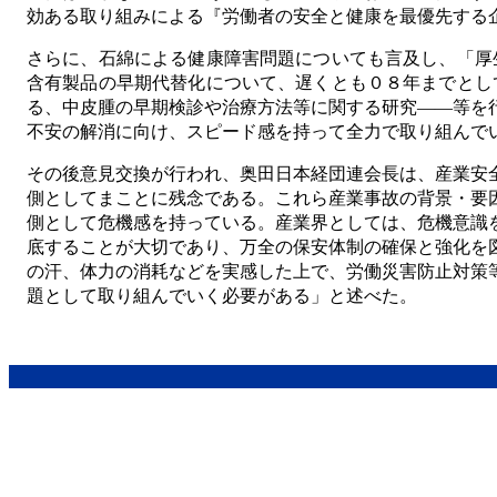
効ある取り組みによる『労働者の安全と健康を最優先する
さらに、石綿による健康障害問題についても言及し、「厚生
含有製品の早期代替化について、遅くとも０８年までとして
る、中皮腫の早期検診や治療方法等に関する研究――等を
不安の解消に向け、スピード感を持って全力で取り組んで
その後意見交換が行われ、奥田日本経団連会長は、産業安
側としてまことに残念である。これら産業事故の背景・要
側として危機感を持っている。産業界としては、危機意識
底することが大切であり、万全の保安体制の確保と強化を
の汗、体力の消耗などを実感した上で、労働災害防止対策
題として取り組んでいく必要がある」と述べた。