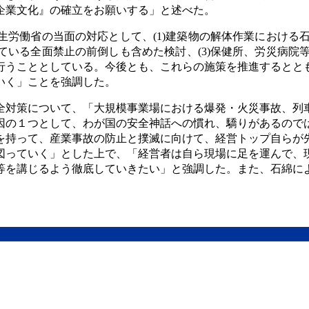
企業文化』の確立をお願いする」と述べた。
労働省の当面の対応として、(1)建築物の解体作業における石
いる全面禁止の前倒しも含めた検討、(3)保健所、労災病院等
行うこととしている。今後とも、これらの施策を推進するとと
いく」ことを強調した。
全対策について、「大規模事業場における爆発・火災事故、列
因の１つとして、わが国の安全神話への慣れ、驕りがあるので
を持って、産業事故の防止と撲滅に向けて、経営トップ自らが
図っていく」とした上で、「経営者は自ら現場に足を運んで、
等を講じるよう徹底していきたい」と強調した。また、石綿に