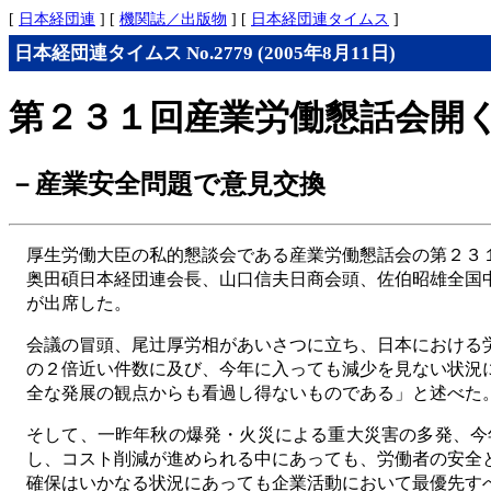
[
日本経団連
] [
機関誌／出版物
] [
日本経団連タイムス
]
日本経団連タイムス No.2779 (2005年8月11日)
第２３１回産業労働懇話会開
－産業安全問題で意見交換
厚生労働大臣の私的懇談会である産業労働懇話会の第２３
奥田碩日本経団連会長、山口信夫日商会頭、佐伯昭雄全国
が出席した。
会議の冒頭、尾辻厚労相があいさつに立ち、日本における
の２倍近い件数に及び、今年に入っても減少を見ない状況
全な発展の観点からも看過し得ないものである」と述べた
そして、一昨年秋の爆発・火災による重大災害の多発、今
し、コスト削減が進められる中にあっても、労働者の安全
確保はいかなる状況にあっても企業活動において最優先す