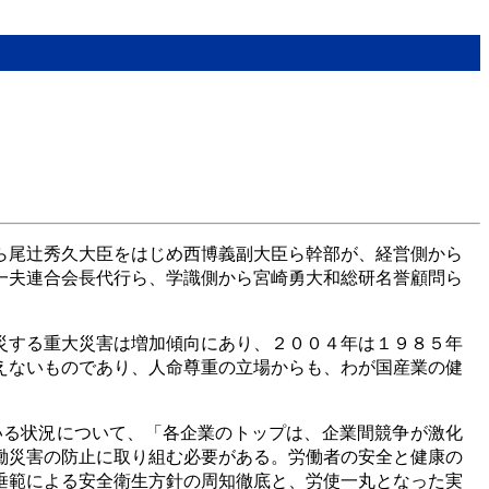
ら尾辻秀久大臣をはじめ西博義副大臣ら幹部が、経営側から
一夫連合会長代行ら、学識側から宮崎勇大和総研名誉顧問ら
災する重大災害は増加傾向にあり、２００４年は１９８５年
えないものであり、人命尊重の立場からも、わが国産業の健
いる状況について、「各企業のトップは、企業間競争が激化
働災害の防止に取り組む必要がある。労働者の安全と健康の
垂範による安全衛生方針の周知徹底と、労使一丸となった実