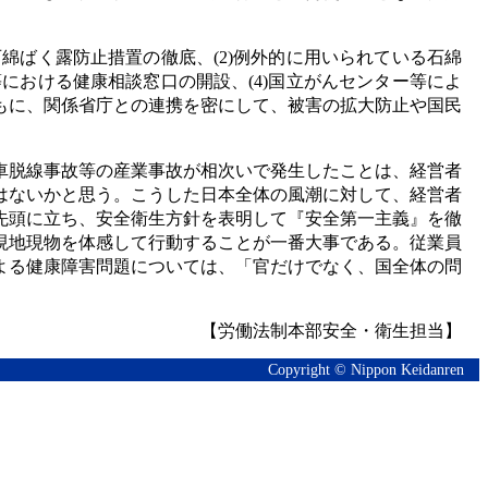
綿ばく露防止措置の徹底、(2)例外的に用いられている石綿
における健康相談窓口の開設、(4)国立がんセンター等によ
もに、関係省庁との連携を密にして、被害の拡大防止や国民
車脱線事故等の産業事故が相次いで発生したことは、経営者
はないかと思う。こうした日本全体の風潮に対して、経営者
先頭に立ち、安全衛生方針を表明して『安全第一主義』を徹
現地現物を体感して行動することが一番大事である。従業員
よる健康障害問題については、「官だけでなく、国全体の問
【労働法制本部安全・衛生担当】
Copyright © Nippon Keidanren