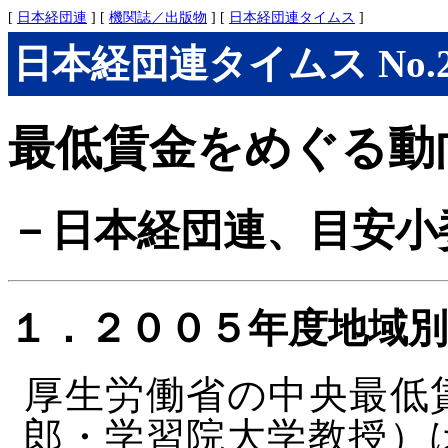
[
日本経団連
] [
機関誌／出版物
] [
日本経団連タイムス
]
日本経団連タイムス No.277
最低賃金をめぐる動
－日本経団連、目安小
１．２００５年度地域
厚生労働省の中央最低
郎・学習院大学教授）