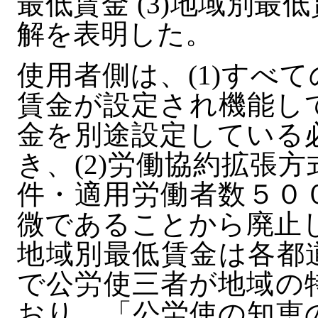
最低賃金 (3)地域別
解を表明した。
使用者側は、(1)すべ
賃金が設定され機能し
金を別途設定している
き、(2)労働協約拡張
件・適用労働者数５０
微であることから廃止し
地域別最低賃金は各都
で公労使三者が地域の
おり、「公労使の知恵