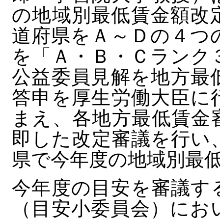
の地域別最低賃金額改
道府県をＡ～Ｄの４つ
を「Ａ・Ｂ・Ｃランク
公益委員見解を地方最
答申を厚生労働大臣に
まえ、各地方最低賃金
即した改定審議を行い
県で今年度の地域別最
今年度の目安を審議す
（目安小委員会）にお