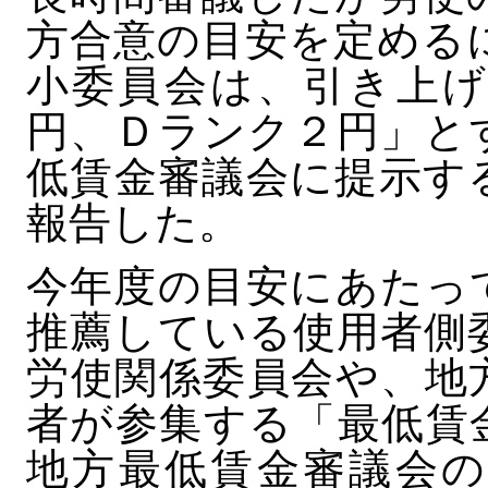
方合意の目安を定める
小委員会は、引き上げ
円、Ｄランク２円」と
低賃金審議会に提示す
報告した。
今年度の目安にあたっ
推薦している使用者側
労使関係委員会や、地
者が参集する「最低賃
地方最低賃金審議会の