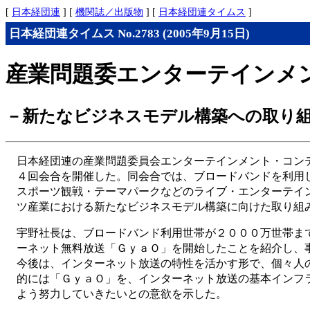
[
日本経団連
] [
機関誌／出版物
] [
日本経団連タイムス
]
日本経団連タイムス No.2783 (2005年9月15日)
産業問題委エンターテインメ
－新たなビジネスモデル構築への取り
日本経団連の産業問題委員会エンターテインメント・コン
４回会合を開催した。同会合では、ブロードバンドを利用
スポーツ観戦・テーマパークなどのライブ・エンターテイ
ツ産業における新たなビジネスモデル構築に向けた取り組
宇野社長は、ブロードバンド利用世帯が２０００万世帯ま
ーネット無料放送「ＧｙａＯ」を開始したことを紹介し、
今後は、インターネット放送の特性を活かす形で、個々人
的には「ＧｙａＯ」を、インターネット放送の基本インフ
よう努力していきたいとの意欲を示した。