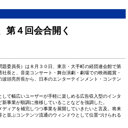
、第４回会合開く
問題委員長）は８月３０日、東京・大手町の経団連会館で第
秀社長と、音楽コンサート・舞台演劇・劇場での映画鑑賞・
の波頭亮所長から、日本のエンターテインメント・コンテン
として幅広いユーザーが手軽に楽しめる広告収入型のインタ
ど新事業が順調に推移していることなどを強調した。
メディアを補完しつつ事業を展開していきたいと言及。将来
等と並ぶコンテンツ流通のウィンドウとして位置づけられる