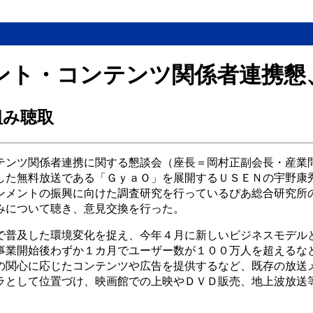
ント・コンテンツ関係者連携懇
組み聴取
テンツ関係者連携に関する懇談会（座長＝岡村正副会長・産業
した無料放送である「ＧｙａＯ」を展開するＵＳＥＮの宇野康
ンメントの振興に向けた調査研究を行っているぴあ総合研究所
みについて聴き、意見交換を行った。
で普及した環境変化を捉え、今年４月に新しいビジネスモデル
事業開始後わずか１カ月でユーザー数が１００万人を超えるな
の関心に応じたコンテンツや広告を提供するなど、既存の放送
ラとして位置づけ、映画館での上映やＤＶＤ販売、地上波放送