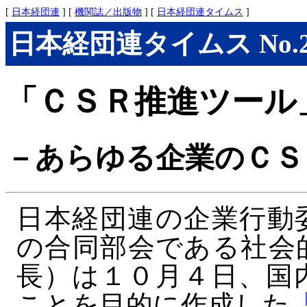
[
日本経団連
] [
機関誌／出版物
] [
日本経団連タイムス
]
日本経団連タイムス No.279
「ＣＳＲ推進ツール
－あらゆる企業のＣＳ
日本経団連の企業行動
の合同部会である社会
長）は１０月４日、国
ことを目的に作成した