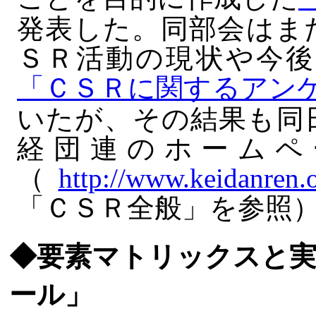
発表した。同部会はま
ＳＲ活動の現状や今後
「ＣＳＲに関するアン
いたが、その結果も同
経団連のホームペ
（
http://www.keidanren.o
「ＣＳＲ全般」を参照
◆要素マトリックスと実
ール」