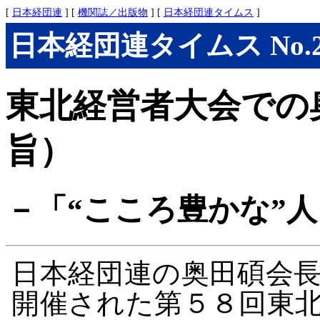
[
日本経団連
] [
機関誌／出版物
] [
日本経団連タイムス
]
日本経団連タイムス No.279
東北経営者大会での
旨）
－「“こころ豊かな”
日本経団連の奥田碩会
開催された第５８回東