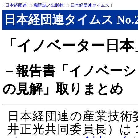
[
日本経団連
] [
機関誌／出版物
] [
日本経団連タイムス
]
日本経団連タイムス No.279
「イノベーター日本
－報告書「イノベーシ
の見解」取りまとめ
日本経団連の産業技術
井正光共同委員長）は