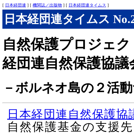
[
日本経団連
] [
機関誌／出版物
] [
日本経団連タイムス
]
日本経団連タイムス No.279
自然保護プロジェク
経団連自然保護協議
－ボルネオ島の２活動
日本経団連自然保護協
自然保護基金の支援先