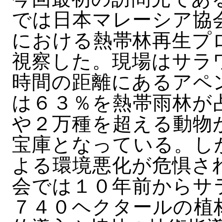
では日本マレーシア協
における熱帯林再生プ
視察した。現場はサラ
時間の距離にあるアペ
は６３％を熱帯雨林が
や２万種を超える動物
宝庫となっている。し
よる環境悪化が危惧さ
会では１０年前からサ
７４０ヘクタールの植