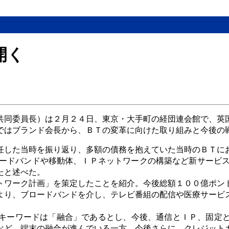
開く
共同委員長）は２月２４日、東京・大手町の経団連会館で、英
ではブランド会長から、ＢＴの変革に向けた取り組みと今後の
任した当時を振り返り、多額の債務を抱えていた当時のＢＴに
ロードバンドや移動体、ＩＰネットワークの構築など新サービス
たと述べた。
トワーク計画」を策定したことを紹介。今後総額１００億ポン
より、ブロードバンドを介し、テレビ番組の配信や医療サービ
キーワードは「融合」であるとし、今後、通信とＩＰ、固定
など、端末の融合が進んでいる一方、今後さらに、クレジット