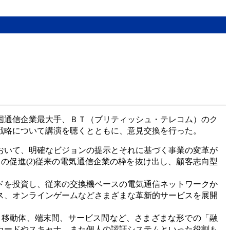
国通信企業最大手、ＢＴ（ブリティッシュ・テレコム）のク
戦略について講演を聴くとともに、意見交換を行った。
おいて、明確なビジョンの提示とそれに基づく事業の変革が
の促進(2)従来の電気通信企業の枠を抜け出し、顧客志向型
ドを投資し、従来の交換機ベースの電気通信ネットワークか
ス、オンラインゲームなどさまざまな革新的サービスを展開
と移動体、端末間、サービス間など、さまざまな形での「融
カードやスキャナ、また個人の認証システムといった役割も