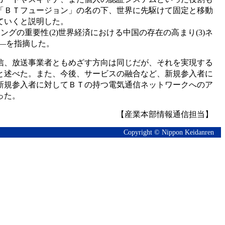
「ＢＴフュージョン」の名の下、世界に先駆けて固定と移動
ていくと説明した。
グの重要性(2)世界経済における中国の存在の高まり(3)ネ
――を指摘した。
信、放送事業者ともめざす方向は同じだが、それを実現する
と述べた。また、今後、サービスの融合など、新規参入者に
新規参入者に対してＢＴの持つ電気通信ネットワークへのア
った。
【産業本部情報通信担当】
Copyright © Nippon Keidanren