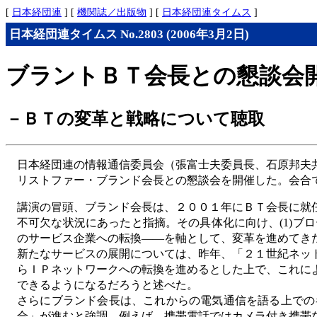
[
日本経団連
] [
機関誌／出版物
] [
日本経団連タイムス
]
日本経団連タイムス No.2803 (2006年3月2日)
ブラントＢＴ会長との懇談会
－ＢＴの変革と戦略について聴取
日本経団連の情報通信委員会（張富士夫委員長、石原邦夫
リストファー・ブランド会長との懇談会を開催した。会合
講演の冒頭、ブランド会長は、２００１年にＢＴ会長に就
不可欠な状況にあったと指摘。その具体化に向け、(1)ブ
のサービス企業への転換――を軸として、変革を進めてき
新たなサービスの展開については、昨年、「２１世紀ネッ
らＩＰネットワークへの転換を進めるとした上で、これに
できるようになるだろうと述べた。
さらにブランド会長は、これからの電気通信を語る上での
合」が進むと強調。例えば、携帯電話ではカメラ付き携帯