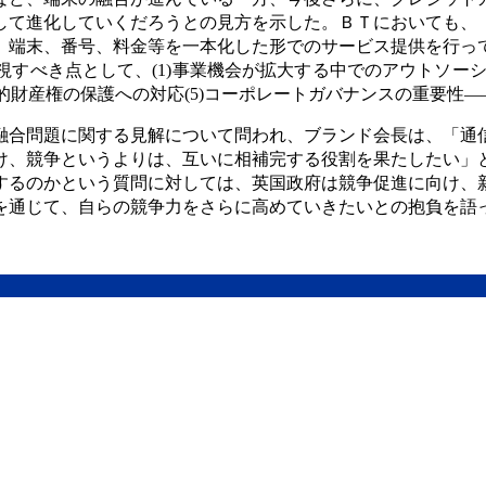
して進化していくだろうとの見方を示した。ＢＴにおいても、
、端末、番号、料金等を一本化した形でのサービス提供を行っ
べき点として、(1)事業機会が拡大する中でのアウトソーシン
的財産権の保護への対応(5)コーポレートガバナンスの重要性
融合問題に関する見解について問われ、ブランド会長は、「通
け、競争というよりは、互いに相補完する役割を果たしたい」
するのかという質問に対しては、英国政府は競争促進に向け、
を通じて、自らの競争力をさらに高めていきたいとの抱負を語