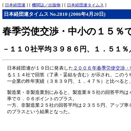
[
日本経団連
] [
機関誌／出版物
] [
日本経団連タイムス
]
日本経団連タイムス No.2810 (2006年4月20日)
春季労使交渉・中小の１５％
－１１０社平均３９８６円、１．５１％
日本経団連が１９日に発表した
２００６年春季労使交渉・
る１１４社で回答（了承・妥結を含む）が示され、このう
一企業の昨年実績（３８３９円、１．４７％）と比べると
製造業・非製造業別にみると、製造業８５社の回答平均は
率で０．０６ポイントのプラス。
一方、非製造業２５社の回答平均は２３５５円、アップ率
のプラスという結果となった。