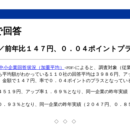
で回答
／前年比１４７円、０．０４ポイントプ
中小企業回答状況（加重平均）
によると、調査対象（従
<PDF>
ち平均額がわかっている１１０社の回答平均は３９８６円、ア
、金額で１４７円、率で０．０４ポイントのプラスとなってい
４５１９円、アップ率１．６９％となり、同一企業の昨年実績
０．９３％となり、同一企業の昨年実績（２０４７円、０．８
◇ ◇ ◇