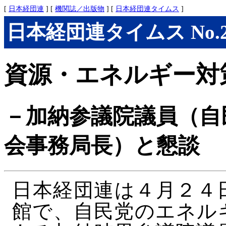
[
日本経団連
] [
機関誌／出版物
] [
日本経団連タイムス
]
日本経団連タイムス No.281
資源・エネルギー対
－加納参議院議員（自
会事務局長）と懇談
日本経団連は４月２４
館で、自民党のエネル