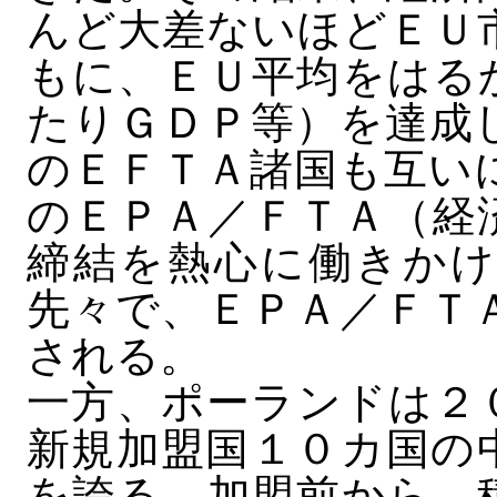
んど大差ないほどＥＵ
もに、ＥＵ平均をはる
たりＧＤＰ等）を達成
のＥＦＴＡ諸国も互い
のＥＰＡ／ＦＴＡ（経
締結を熱心に働きかけ
先々で、ＥＰＡ／ＦＴ
される。
一方、ポーランドは２
新規加盟国１０カ国の
を誇る。加盟前から、