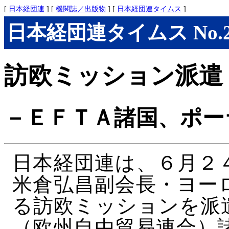
[
日本経団連
] [
機関誌／出版物
] [
日本経団連タイムス
]
日本経団連タイムス No.281
訪欧ミッション派遣
－ＥＦＴＡ諸国、ポー
日本経団連は、６月２
米倉弘昌副会長・ヨー
る訪欧ミッションを派
（欧州自由貿易連合）