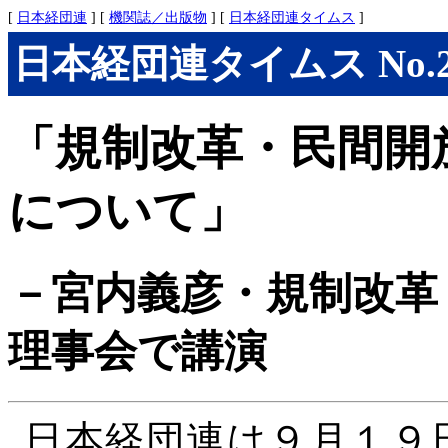
[
日本経団連
] [
機関誌／出版物
] [
日本経団連タイムス
]
日本経団連タイムス No.283
「規制改革・民間開
について」
－宮内義彦・規制改革
理事会で講演
日本経団連は９月１９