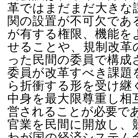
革ではまだまだ大きな
関の設置が不可欠であ
が有する権限、機能を
せることや、規制改革
った民間の委員で構成
委員が改革すべき課題
ら折衝する形を受け継
中身を最大限尊重し相
営されることが必要で
官業を民間に開放し、
わが国の経済システム