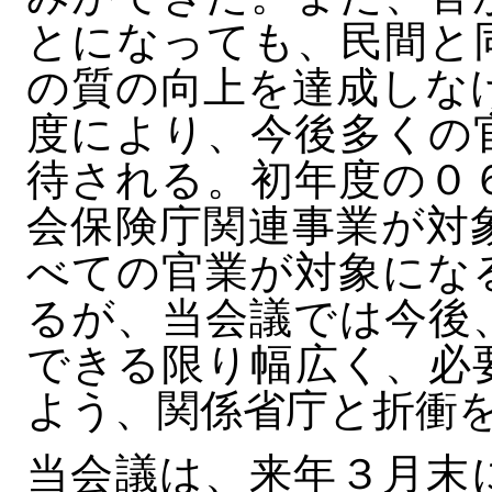
とになっても、民間と
の質の向上を達成しな
度により、今後多くの
待される。初年度の０
会保険庁関連事業が対
べての官業が対象にな
るが、当会議では今後
できる限り幅広く、必
よう、関係省庁と折衝
当会議は、来年３月末