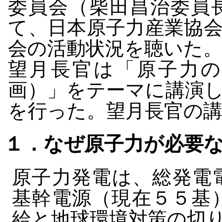
委員会（柴田昌治委員
て、日本原子力産業協
会の活動状況を聴いた
望月長官は「原子力の
画）」をテーマに講演
を行った。望月長官の
１．なぜ原子力が必要
原子力発電は、総発電
基幹電源（現在５５基
給と地球環境対策の切