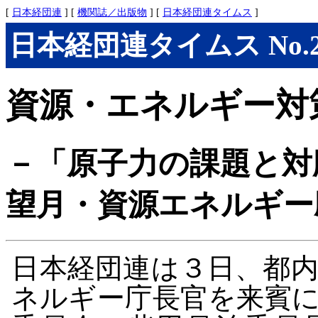
[
日本経団連
] [
機関誌／出版物
] [
日本経団連タイムス
]
日本経団連タイムス No.283
資源・エネルギー対
－「原子力の課題と対
望月・資源エネルギー
日本経団連は３日、都
ネルギー庁長官を来賓