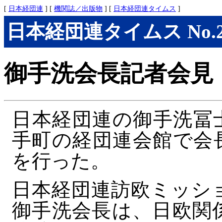
[
日本経団連
] [
機関誌／出版物
] [
日本経団連タイムス
]
日本経団連タイムス No.283
御手洗会長記者会見
日本経団連の御手洗冨
手町の経団連会館で会
を行った。
日本経団連訪欧ミッシ
御手洗会長は、日欧関