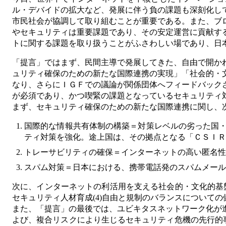
ル・デバイドの拡大など、発展に伴う負の課題も深刻化し
市民社会が協調して取り組むことが重要である。また、ブ
やセキュリティは重要課題であり、その安定運営に貢献す
トに関する課題を取り扱うことがふさわしい場であり、日
「提言」ではまず、民間主導で発展してきた、自由で開か
ュリティ確保のための新たな国際連携の実現」「社会的・
なり、さらにＩＧＦでの議論が関係団体へフィードバック
が必須であり、かつ喫緊の課題となっているセキュリティ
まず、セキュリティ確保のための新たな国際連携に関し、
国際的な情報共有体制の構築＝対策レベルの劣った国
ティ対策を強化。途上国は、その拠点となる「ＣＳＩＲ
トレーサビリティの確保＝インターネットの高い匿名性
スパム対策＝日本における、携帯電話発のスパムメール
次に、インターネットの利活用を支える社会的・文化的基盤の
セキュリティ人材育成(4)自由と規制のバランスについて
また、「提言」の最後では、ユビキタスネットワーク化が
よび、複合リスクにより生じるセキュリティ危機の先行的事