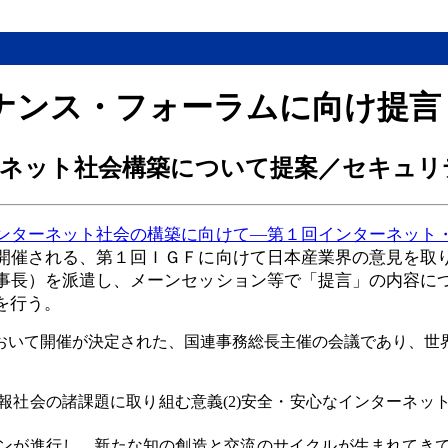
ナンス・フォーラムに向け提言
ネット社会構築について提案／セキュリ
ンターネット社会の構築に向けて―第１回インターネット
開催される、第１回ＩＧＦに向けて日本産業界の意見を取
事長）を派遣し、メーンセッション等で「提言」の内容に
を行う。
おいて開催が決定された、国連事務総長主催の会議であり、世
報社会の諸課題に取り組む意義(2)安全・安心なインターネッ
ンが進行し、新たな知の創造と交流のサイクルが生まれてき