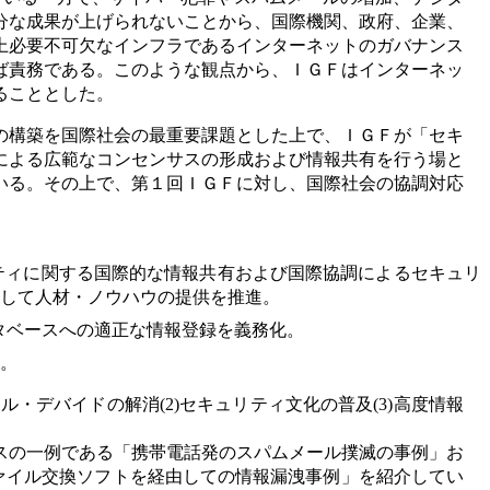
分な成果が上げられないことから、国際機関、政府、企業、
上必要不可欠なインフラであるインターネットのガバナンス
ば責務である。このような観点から、ＩＧＦはインターネッ
ることとした。
の構築を国際社会の最重要課題とした上で、ＩＧＦが「セキ
による広範なコンセンサスの形成および情報共有を行う場と
いる。その上で、第１回ＩＧＦに対し、国際社会の協調対応
ティに関する国際的な情報共有および国際協調によるセキュリ
して人材・ノウハウの提供を推進。
ータベースへの適正な情報登録を義務化。
。
・デバイドの解消(2)セキュリティ文化の普及(3)高度情報
スの一例である「携帯電話発のスパムメール撲滅の事例」お
ファイル交換ソフトを経由しての情報漏洩事例」を紹介してい