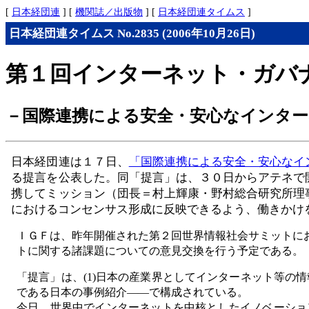
[
日本経団連
] [
機関誌／出版物
] [
日本経団連タイムス
]
日本経団連タイムス No.2835 (2006年10月26日)
第１回インターネット・ガバ
－国際連携による安全・安心なインター
日本経団連は１７日、
「国際連携による安全・安心なイ
る提言を公表した。同「提言」は、３０日からアテネで
携してミッション（団長＝村上輝康・野村総合研究所理
におけるコンセンサス形成に反映できるよう、働きかけ
ＩＧＦは、昨年開催された第２回世界情報社会サミットに
トに関する諸課題についての意見交換を行う予定である。
「提言」は、(1)日本の産業界としてインターネット等の情
である日本の事例紹介――で構成されている。
今日、世界中でインターネットを中核としたイノベーショ