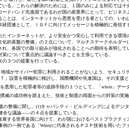
ている。これらの解決のためには、１国のみによる対応では十
ロードバンド先進国であるわが国の産業界にとって、ビジネス
ることは、インターネットから恩恵を受ける者としての、いわ
本経団連として、ＩＧＦに向けてメッセージを積極的に発信す
れたインターネットが、より安全かつ安心して利用できる環境
文化的基盤の整備」の２点について、マルチステークホルダー
され、各国での取り組みが強化されることへの期待を表明して
対策について重点的に議論すべきことを主張している。
次の３つの提案を行っている。
・地域がサイバー犯罪に利用されることがないよう、セキュリ
Ｔ」設置を積極的に検討し、国際機関や先進国は、その支援と
を悪用した犯罪者等の追跡手段の１つとして、「whois」デ
撲滅の成功例を踏まえた、技術と制度の両面からの対策の実施
整備に関し、(1)キャパシティ・ビルディングによるデジタル
の健全な議論――の４点を提案している。
進展する世界各国に向けて、わが国におけるベストプラクティ
例の一例である「Winnyに代表されるＰ２Ｐ技術を用いた