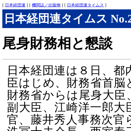
[
日本経団連
] [
機関誌／出版物
] [
日本経団連タイムス
]
日本経団連タイムス No.283
尾身財務相と懇談
日本経団連は８日、都
臣はじめ、財務省首脳
財務省からは尾身大臣
副大臣、江崎洋一郎大
官、藤井秀人事務次官