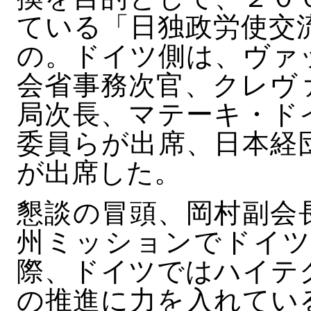
ている「日独政労使交
の。ドイツ側は、ヴァ
会省事務次官、クレヴ
局次長、マテーキ・ド
委員らが出席、日本経
が出席した。
懇談の冒頭、岡村副会
州ミッションでドイツ
際、ドイツではハイテ
の推進に力を入れてい