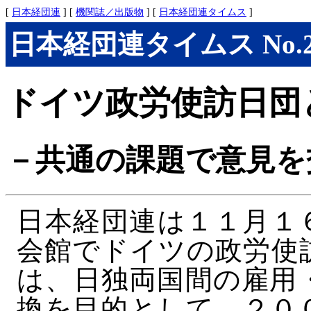
[
日本経団連
] [
機関誌／出版物
] [
日本経団連タイムス
]
日本経団連タイムス No.283
ドイツ政労使訪日団
－共通の課題で意見を
日本経団連は１１月１
会館でドイツの政労使
は、日独両国間の雇用
換を目的として、２０