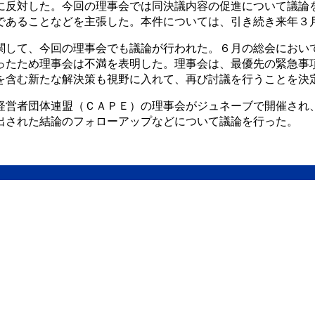
に反対した。今回の理事会では同決議内容の促進について議論
であることなどを主張した。本件については、引き続き来年３
関して、今回の理事会でも議論が行われた。６月の総会におい
ったため理事会は不満を表明した。理事会は、最優先の緊急事
を含む新たな解決策も視野に入れて、再び討議を行うことを決
経営者団体連盟（ＣＡＰＥ）の理事会がジュネーブで開催され
出された結論のフォローアップなどについて議論を行った。