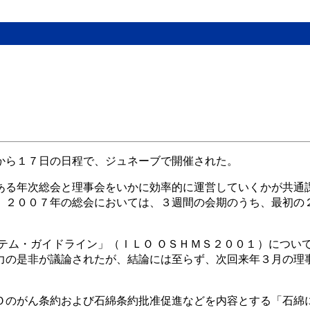
から１７日の日程で、ジュネーブで開催された。
ある年次総会と理事会をいかに効率的に運営していくかが共通
、２００７年の総会においては、３週間の会期のうち、最初の
テム・ガイドライン」（ＩＬＯ ＯＳＨＭＳ２００１）につい
力の是非が議論されたが、結論には至らず、次回来年３月の理
Ｏのがん条約および石綿条約批准促進などを内容とする「石綿