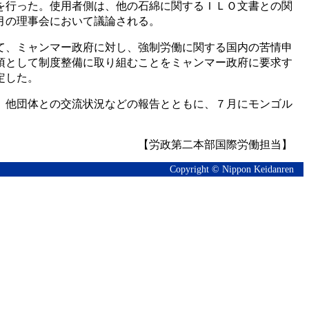
を行った。使用者側は、他の石綿に関するＩＬＯ文書との関
月の理事会において議論される。
て、ミャンマー政府に対し、強制労働に関する国内の苦情申
項として制度整備に取り組むことをミャンマー政府に要求す
定した。
、他団体との交流状況などの報告とともに、７月にモンゴル
【労政第二本部国際労働担当】
Copyright © Nippon Keidanren