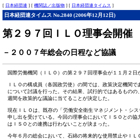
[
日本経団連
] [
機関誌／出版物
] [
日本経団連タイムス
]
日本経団連タイムス No.2840 (2006年12月12日)
第２９７回ＩＬＯ理事会開催
－２００７年総会の日程など協議
国際労働機関（ＩＬＯ）の第２９７回理事会が１１月２日
ＩＬＯの構成員（各国政労使）の間では、政策決定機関で
について討議を行った。その結果、試行的ではあるものの
週間を政策的な議論に当てることが決定した。
現在ＩＬＯは、既存の「労働安全衛生マネジメント・シス
申し出を受けている。今回の理事会においてＩＳＯとの協
はＩＳＯとの連携は行わないことが決まった。
今年６月の総会において、石綿の将来的な使用禁止やＩＬ