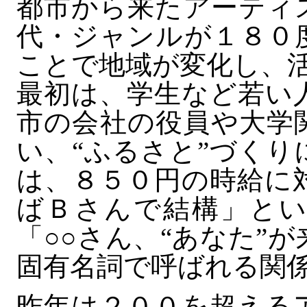
都市から来たアーティ
代・ジャンルが１８０
ことで地域が変化し、
最初は、学生など若い
市の会社の役員や大学
い、“ふるさと”づく
は、８５０円の時給に
ばＢさんで結構」とい
「○○さん、“あなた”
固有名詞で呼ばれる関
昨年は２００を超える