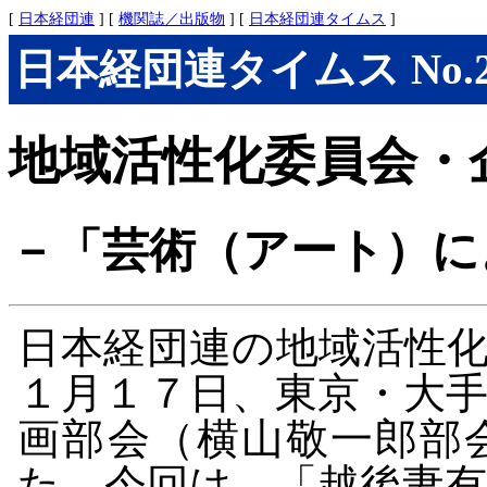
[
日本経団連
] [
機関誌／出版物
] [
日本経団連タイムス
]
日本経団連タイムス No.284
地域活性化委員会・
－「芸術（アート）に
日本経団連の地域活性
１月１７日、東京・大
画部会（横山敬一郎部
た。今回は、「越後妻