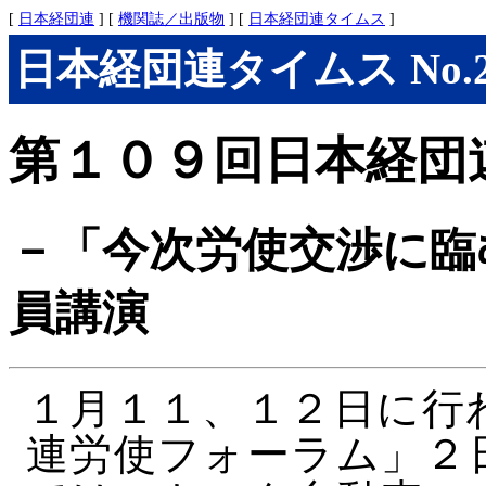
[
日本経団連
] [
機関誌／出版物
] [
日本経団連タイムス
]
日本経団連タイムス No.284
第１０９回日本経団
－「今次労使交渉に臨
員講演
１月１１、１２日に行
連労使フォーラム」２