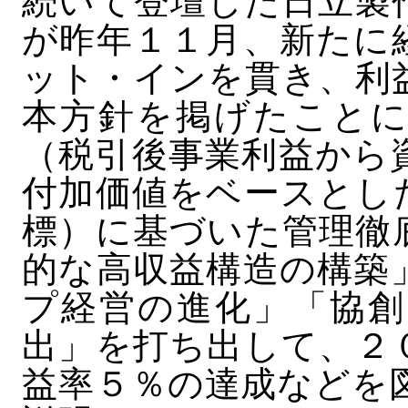
続いて登壇した日立製
が昨年１１月、新たに
ット・インを貫き、利
本方針を掲げたことに
（税引後事業利益から
付加価値をベースとし
標）に基づいた管理徹
的な高収益構造の構築
プ経営の進化」「協創
出」を打ち出して、２
益率５％の達成などを