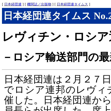
[
日本経団連
] [
機関誌／出版物
] [
日本経団連タイムス
]
日本経団連タイムス No.285
レヴィチン・ロシア
－ロシア輸送部門の最
日本経団連は２月２７
でロシア連邦のレヴィ
催した。日本経団連か
員長らが出席した。席