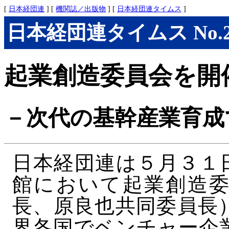
[
日本経団連
] [
機関誌／出版物
] [
日本経団連タイムス
]
日本経団連タイムス No.286
起業創造委員会を開
－次代の基幹産業育成
日本経団連は５月３１
館において起業創造委
長、原良也共同委員長
界各国でベンチャー企