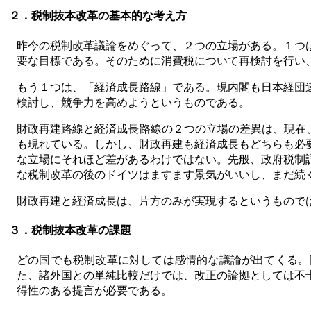
２．税制抜本改革の基本的な考え方
昨今の税制改革議論をめぐって、２つの立場がある。１つ
要な目標である。そのために消費税について再検討を行い
もう１つは、「経済成長路線」である。現内閣も日本経団
検討し、競争力を高めようというものである。
財政再建路線と経済成長路線の２つの立場の差異は、現在、
も現れている。しかし、財政再建も経済成長もどちらも必
な立場にそれほど差があるわけではない。先般、政府税制
な税制改革の後のドイツはますます景気がいいし、まだ続
財政再建と経済成長は、片方のみが実現するというもので
３．税制抜本改革の課題
どの国でも税制改革に対しては感情的な議論が出てくる。
た、諸外国との単純比較だけでは、改正の論拠としては不
得性のある提言が必要である。