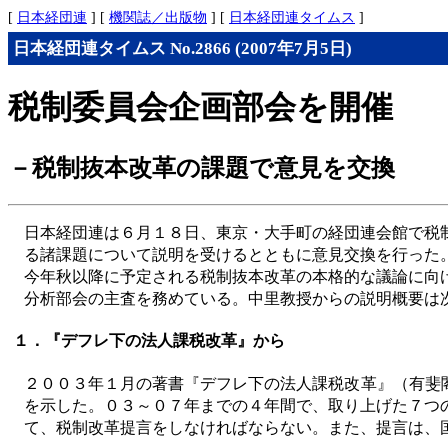
[
日本経団連
] [
機関誌／出版物
] [
日本経団連タイムス
]
日本経団連タイムス No.2866 (2007年7月5日)
税制委員会企画部会を開催
－税制抜本改革の課題で意見を交換
日本経団連は６月１８日、東京・大手町の経団連会館で税
る諸課題について説明を受けるとともに意見交換を行った
今年秋以降に予定される税制抜本改革の本格的な議論に向
分析部会の主査を務めている。中里教授からの説明概要は
１．『デフレ下の法人課税改革』から
２００３年１月の著書『デフレ下の法人課税改革』（有斐
を示した。０３～０７年までの４年間で、取り上げた７つ
て、税制改革提言をしなければならない。また、提言は、