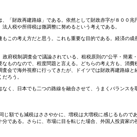
は、「財政再建路線」である。依然として財政赤字が８００兆
、法人税や所得税は微調整に努めるという考えである。
連もこの考え方だと思う。これも重要な目的である。経済の成
政府税制調査会で議論されている、租税原則の“公平・簡素・
要なものなので、程度問題と言える。どちらの考え方も、消費
調査会で海外視察に行ってきたが、ドイツでは財政再建路線と
くだろう。
はなく、日本でも二つの路線を融合させて、うまくバランスを
同じ額でも減税はささやかに、増税は大増税に感じるもので
十分である。さらに、市場に目を転じた場合、外国人投資家の