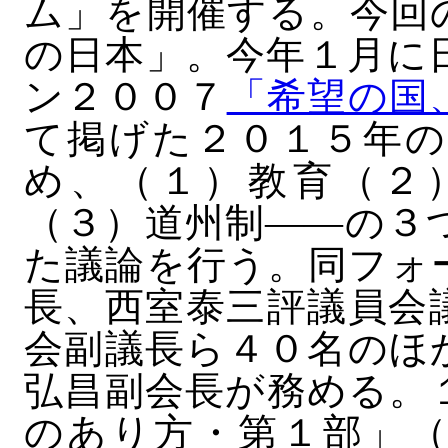
ム」を開催する。今回
の日本」。今年１月に
ン２００７
「希望の国
て掲げた２０１５年の
め、（１）教育（２
（３）道州制――の３
た議論を行う。同フォ
長、西室泰三評議員会
会副議長ら４０名のほ
弘昌副会長が務める。
のあり方・第１部」（