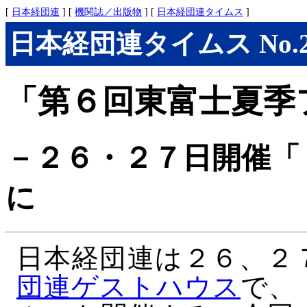
[
日本経団連
] [
機関誌／出版物
] [
日本経団連タイムス
]
日本経団連タイムス No.286
「第６回東富士夏季
－２６・２７日開催「
に
日本経団連は２６、２
団連ゲストハウス
で、