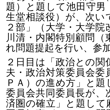
題）と題して池田守男
生堂相談役）が、次い
２部」（大学・大学院
川清・内閣特別顧問（
れ問題提起を行い、参
２日目は「政治との関
夫・政治対策委員会委
ＰＡ）の進め方」と題
委員会共同委員長が、
済圏の確立」と題して