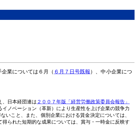
手企業については６月（
６月７日号既報
）、中小企業につ
え、日本経団連は
２００７年版「経営労働政策委員会報告」
るイノベーション（革新）により生産性を上げ企業の競争力
得ないこと、また、個別企業における賃金決定については、
て得られた短期的な成果については、賞与・一時金に反映す