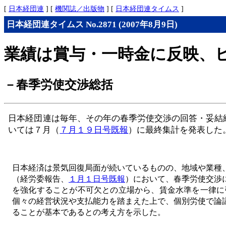
[
日本経団連
] [
機関誌／出版物
] [
日本経団連タイムス
]
日本経団連タイムス No.2871 (2007年8月9日)
業績は賞与・一時金に反映、
－春季労使交渉総括
日本経団連は毎年、その年の春季労使交渉の回答・妥結
いては７月（
７月１９日号既報
）に最終集計を発表した
日本経済は景気回復局面が続いているものの、地域や業種
（経労委報告、
１月１日号既報
）において、春季労使交渉
を強化することが不可欠との立場から、賃金水準を一律に
個々の経営状況や支払能力を踏まえた上で、個別労使で論
ることが基本であるとの考え方を示した。