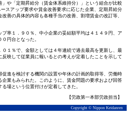
善」や「定期昇給分（賃金体系維持分）」という組合が比較
ベースアップ要求や賃金改善要求に応じた企業、定期昇給分
金改善の具体的内容も各種手当の改善、割増賃金の改訂等、
ップ率１．９０％、中小企業の妥結額平均は４１４９円、ア
００円台となった。
．０１％で、金額としては４年連続で過去最高を更新し、最
に反映して従業員に報いるとの考えが定着したことを示して
得促進を検討する機関の設置や年休の計画的取得等、労働時
る企業もみられた。このように、賃金問題の要求および回答
する場という位置付けが定着してきた。
【労政第一本部労政担当】
Copyright © Nippon Keidanren