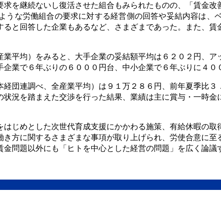
要求を継続ないし復活させた組合もみられたものの、「賃金改
ような労働組合の要求に対する経営側の回答や妥結内容は、
すると回答した企業もあるなど、さまざまであった。また、賃
産業平均）をみると、大手企業の妥結額平均は６２０２円、ア
手企業で６年ぶりの６０００円台、中小企業で６年ぶりに４０
本経団連調べ、全産業平均）は９１万２８６円、前年夏季比３
の状況を踏まえた交渉を行った結果、業績は主に賞与・一時金
をはじめとした次世代育成支援にかかわる施策、有給休暇の取
働き方に関するさまざまな事項が取り上げられ、労使合意に至
賃金問題以外にも「ヒトを中心とした経営の問題」を広く論議