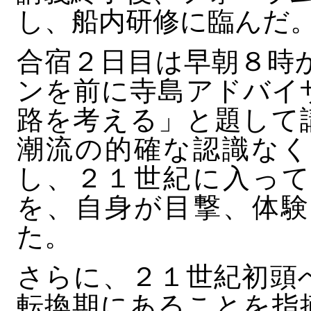
し、船内研修に臨んだ
合宿２日目は早朝８時
ンを前に寺島アドバイ
路を考える」と題して
潮流の的確な認識なく
し、２１世紀に入って
を、自身が目撃、体験
た。
さらに、２１世紀初頭
転換期にあることを指