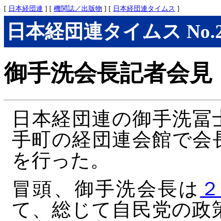
[
日本経団連
] [
機関誌／出版物
] [
日本経団連タイムス
]
日本経団連タイムス No.288
御手洗会長記者会見
日本経団連の御手洗冨
手町の経団連会館で会
を行った。
冒頭、御手洗会長は
２
て、総じて自民党の政