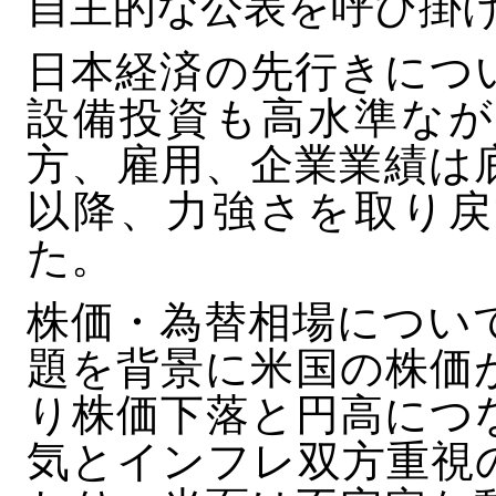
自主的な公表を呼び掛
日本経済の先行きにつ
設備投資も高水準なが
方、雇用、企業業績は
以降、力強さを取り戻
た。
株価・為替相場につい
題を背景に米国の株価
り株価下落と円高につ
気とインフレ双方重視