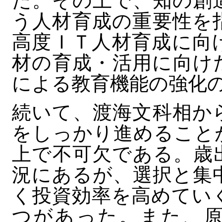
た。その上で、知の創
う人材育成の重要性を
高度ＩＴ人材育成に向
材の育成・活用に向け
による教育機能の強化
続いて、渡海文科相か
をしっかり進めること
上で不可欠である。歳
況にあるが、選択と集
く投資効率を高めてい
つがあった。また、原