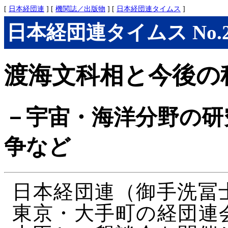
[
日本経団連
] [
機関誌／出版物
] [
日本経団連タイムス
]
日本経団連タイムス No.288
渡海文科相と今後の
－宇宙・海洋分野の研
争など
日本経団連（御手洗冨
東京・大手町の経団連