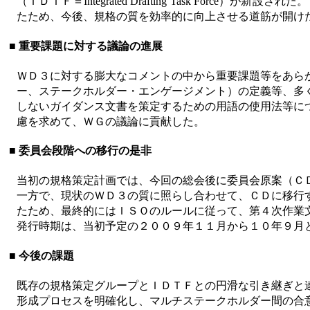
（ＩＤＴＦ＝Integrated Drafting Task F
たため、今後、規格の質を効率的に向上させる道筋が開け
■ 重要課題に対する議論の進展
ＷＤ３に対する膨大なコメントの中から重要課題等をあら
ー、ステークホルダー・エンゲージメント）の定義等、多
しないガイダンス文書を策定するための用語の使用法等に
慮を求めて、ＷＧの議論に貢献した。
■ 委員会段階への移行の是非
当初の規格策定計画では、今回の総会後に委員会原案（Ｃ
一方で、現状のＷＤ３の質に照らし合わせて、ＣＤに移行
たため、最終的にはＩＳＯのルールに従って、第４次作業
発行時期は、当初予定の２００９年１１月から１０年９月
■ 今後の課題
既存の規格策定グループとＩＤＴＦとの円滑な引き継ぎと
形成プロセスを明確化し、マルチステークホルダー間の合