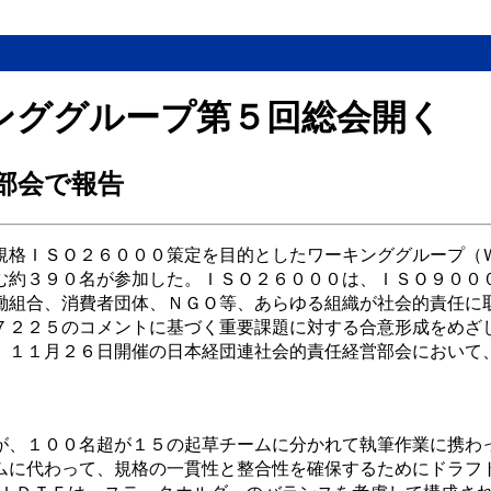
ンググループ第５回総会開く
部会で報告
規格ＩＳＯ２６０００策定を目的としたワーキンググループ（
む約３９０名が参加した。ＩＳＯ２６０００は、ＩＳＯ９００
働組合、消費者団体、ＮＧＯ等、あらゆる組織が社会的責任に
７２２５のコメントに基づく重要課題に対する合意形成をめざ
、１１月２６日開催の日本経団連社会的責任経営部会において
が、１００名超が１５の起草チームに分かれて執筆作業に携わ
ムに代わって、規格の一貫性と整合性を確保するためにドラフ