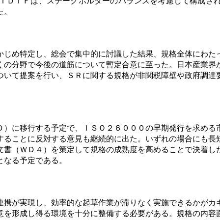
orce）が新設された。ＩＤＴＦは、ステークホルダーのバランスを考
た。
かじめ特定し、総会で集中的に討議した結果、規格全体にわた
くの分野で今後の道筋について暫定合意に至った。日本産業界
ついて提案を行い、ＳＲに関する規格が非関税障壁や政府調達
Ｄ）に移行する予定で、ＩＳＯ２６０００の早期発行を求める
することに反対する意見も継続的に出た。いずれの場合にも長
文書（ＷＤ４）を策定して規格の成熟度を高めることで決着し
となる予定である。
連携が実現し、効率的な起草作業が滞りなく実施できるかがカ
意を形成し得る環境を十分に整備する必要がある。規格の内容