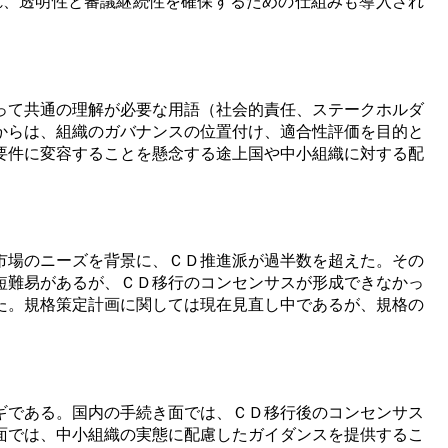
慮して構成され、透明性と審議継続性を確保するための仕組みも導入され
って共通の理解が必要な用語（社会的責任、ステークホルダ
からは、組織のガバナンスの位置付け、適合性評価を目的と
要件に変容することを懸念する途上国や中小組織に対する配
市場のニーズを背景に、ＣＤ推進派が過半数を超えた。その
短難易があるが、ＣＤ移行のコンセンサスが形成できなかっ
た。規格策定計画に関しては現在見直し中であるが、規格の
ギである。国内の手続き面では、ＣＤ移行後のコンセンサス
面では、中小組織の実態に配慮したガイダンスを提供するこ