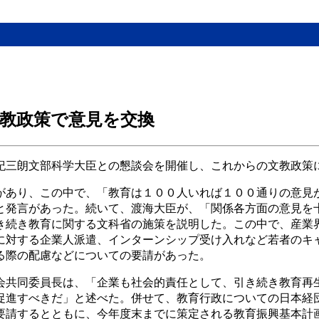
教政策で意見を交換
紀三朗文部科学大臣との懇談会を開催し、これからの文教政策
があり、この中で、「教育は１００人いれば１００通りの意見
と発言があった。続いて、渡海大臣が、「関係各方面の意見を
き続き教育に関する文科省の施策を説明した。この中で、産業
に対する企業人派遣、インターンシップ受け入れなど若者のキ
る際の配慮などについての要請があった。
会共同委員長は、「企業も社会的責任として、引き続き教育再
促進すべきだ」と述べた。併せて、教育行政についての日本経
要請するとともに、今年度末までに策定される教育振興基本計