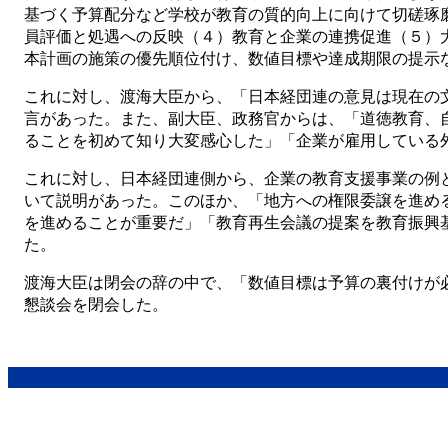
基づく予算配分など学校が教育の質的向上に向けて切磋琢
員評価と処遇への反映（４）教育と企業の連携促進（５）
本計画の施策の優先順位付け、数値目標や達成期限の提示
これに対し、渡海大臣から、「日本経団連の意見は現在の
言があった。また、副大臣、政務官からは、「道徳教育、
ることを初めて知り大変感心した」「企業が雇用している
これに対し、日本経団連側から、企業の教育支援事業の例
いて説明があった。このほか、「地方への権限委譲を進め
を進めることが重要だ」「教育再生会議の提案を教育振興
た。
渡海大臣は閉会の辞の中で、「数値目標は予算の裏付けが
懇談会を閉会した。