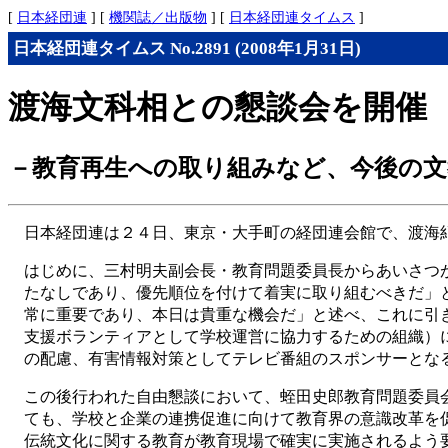
[
日本経団連
] [
機関誌／出版物
] [
日本経団連タイムス
]
日本経団連タイムス No.2891 (2008年1月31日)
渡海文科相との懇談会を開催
－教育再生への取り組みなど、今後の文
日本経団連は２４日、東京・大手町の経団連会館で、渡海
はじめに、三村明夫副会長・教育問題委員長からあいさつ
たなしであり、優先順位を付けて着実に取り組むべきだ」
常に重要であり、本日は貴重な機会だ」と述べ、これに引
支援ボランティアとして学校運営に協力するための組織）
の配慮、有害情報対策としてテレビ番組のスポンサーとな
この後行われた自由懇談において、蛭田史郎教育問題委員
ても、学校と企業の連携促進に向けて教育界の意識改革を
伝統文化に関する教育が教育現場で確実に実施されるよう