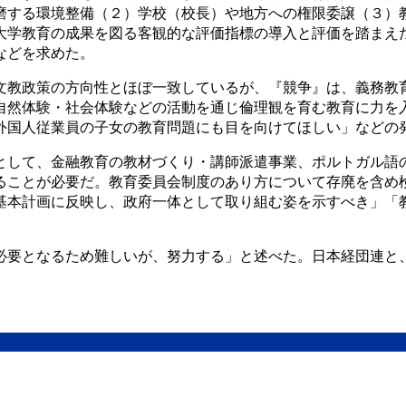
磨する環境整備（２）学校（校長）や地方への権限委譲（３）
大学教育の成果を図る客観的な評価指標の導入と評価を踏まえ
などを求めた。
文教政策の方向性とほぼ一致しているが、『競争』は、義務教
自然体験・社会体験などの活動を通じ倫理観を育む教育に力を
外国人従業員の子女の教育問題にも目を向けてほしい」などの
として、金融教育の教材づくり・講師派遣事業、ポルトガル語
ることが必要だ。教育委員会制度のあり方について存廃を含め
基本計画に反映し、政府一体として取り組む姿を示すべき」「
必要となるため難しいが、努力する」と述べた。日本経団連と