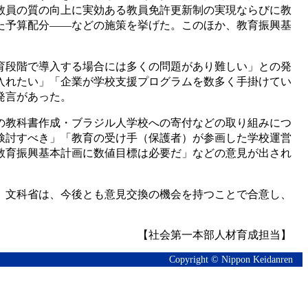
教員の質の向上に実効ある教員免許更新制の実現ならびに教
た予算配分――などの施策を挙げた。このほか、教育振興基
育段階で導入する場合には多くの問題があり難しい」との発
入れたい」「企業が学校支援プログラムを数多く手掛けてい
発言があった。
の教科書作成・ブラジル人学校への寄付などの取り組みにつ
検討すべき」「教育の受け手（保護者）が参画した学校運営
教育振興基本計画に数値目標は必要だ」などの意見が出され
、文科省は、今後とも意見交換の機会を持つことで合意し、
【社会第一本部人材育成担当】
Copyright © Nippon Keidanren