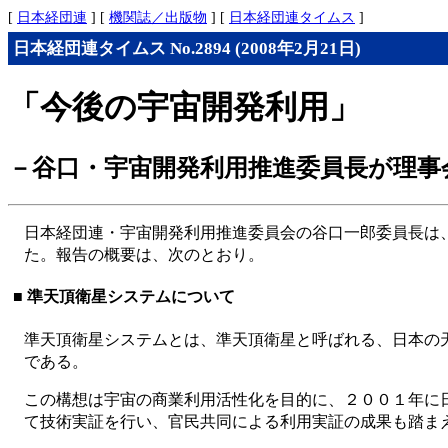
[
日本経団連
] [
機関誌／出版物
] [
日本経団連タイムス
]
日本経団連タイムス No.2894 (2008年2月21日)
「今後の宇宙開発利用」
－谷口・宇宙開発利用推進委員長が理事
日本経団連・宇宙開発利用推進委員会の谷口一郎委員長は
た。報告の概要は、次のとおり。
■ 準天頂衛星システムについて
準天頂衛星システムとは、準天頂衛星と呼ばれる、日本の
である。
この構想は宇宙の商業利用活性化を目的に、２００１年に
て技術実証を行い、官民共同による利用実証の成果も踏ま