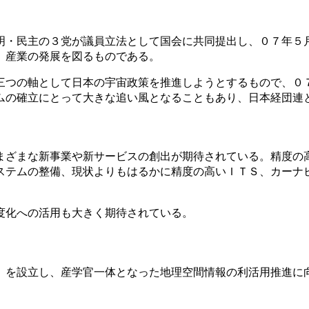
明・民主の３党が議員立法として国会に共同提出し、０７年５
、産業の発展を図るものである。
三つの軸として日本の宇宙政策を推進しようとするもので、０
ムの確立にとって大きな追い風となることもあり、日本経団連
まざまな新事業や新サービスの創出が期待されている。精度の
ステムの整備、現状よりもはるかに精度の高いＩＴＳ、カーナ
度化への活用も大きく期待されている。
）を設立し、産学官一体となった地理空間情報の利活用推進に