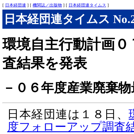
[
日本経団連
] [
機関誌／出版物
] [
日本経団連タイムス
]
日本経団連タイムス No.289
環境自主行動計画０
査結果を発表
－０６年度産業廃棄物
日本経団連は１８日、
度フォローアップ調査