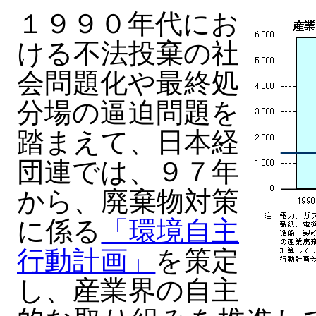
１９９０年代にお
ける不法投棄の社
会問題化や最終処
分場の逼迫問題を
踏まえて、日本経
団連では、９７年
から、廃棄物対策
に係る
「環境自主
行動計画」
を策定
し、産業界の自主