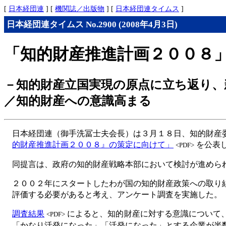
[
日本経団連
] [
機関誌／出版物
] [
日本経団連タイムス
]
日本経団連タイムス No.2900 (2008年4月3日)
「知的財産推進計画２００８
－知的財産立国実現の原点に立ち返り、
／知的財産への意識高まる
日本経団連（御手洗冨士夫会長）は３月１８日、知的財産
的財産推進計画２００８』の策定に向けて」
を公表
<PDF>
同提言は、政府の知的財産戦略本部において検討が進めら
２００２年にスタートしたわが国の知的財産政策への取り
評価する必要があると考え、アンケート調査を実施した。
調査結果
によると、知的財産に対する意識について
<PDF>
「かなり活発になった」「活発になった」とする企業が半