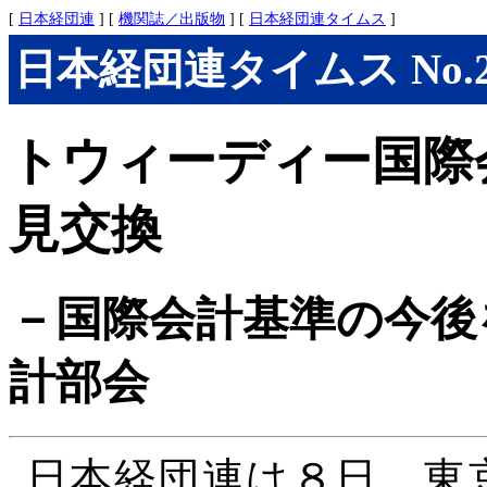
[
日本経団連
] [
機関誌／出版物
] [
日本経団連タイムス
]
日本経団連タイムス No.290
トウィーディー国際
見交換
－国際会計基準の今後
計部会
日本経団連は８日、東